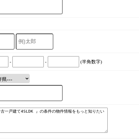
-
-
(半角数字)