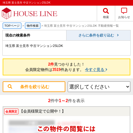
埼玉県 富士見市 中古マンション2SLDK
検索
お知らせ
TOPページ
>
物件検索
>
埼玉県 富士見市 中古マンション2SLDK 不動産情報一覧
現在の検索条件
さらに条件を絞り込む
埼玉県 富士見市 中古マンション2SLDK
2件
見つかりました！
会員限定物件は
3519
件あります。
今すぐ見る
条件を絞り込む
2
1～2
件中
件を表示
【会員様限定で公開中！】
会員限定