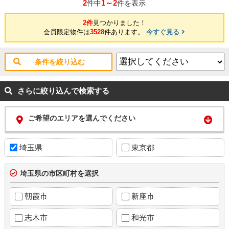
2
1～2
件中
件を表示
2件
見つかりました！
会員限定物件は
3528
件あります。
今すぐ見る
条件を絞り込む
さらに絞り込んで検索する
ご希望のエリアを選んでください
埼玉県
東京都
埼玉県の市区町村を選択
朝霞市
新座市
志木市
和光市