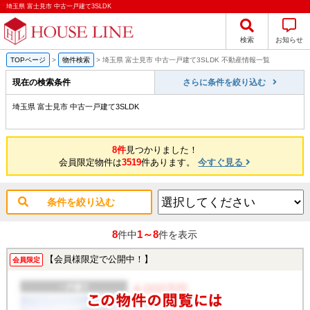
埼玉県 富士見市 中古一戸建て3SLDK
検索
お知らせ
TOPページ
>
物件検索
>
埼玉県 富士見市 中古一戸建て3SLDK 不動産情報一覧
現在の検索条件
さらに条件を絞り込む
埼玉県 富士見市 中古一戸建て3SLDK
8件
見つかりました！
会員限定物件は
3519
件あります。
今すぐ見る
条件を絞り込む
8
1～8
件中
件を表示
【会員様限定で公開中！】
会員限定