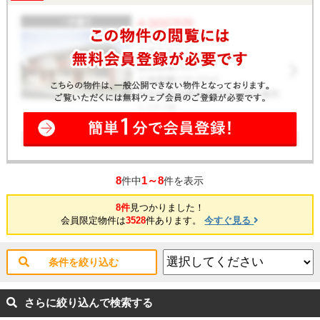
8
1～8
件中
件を表示
8件
見つかりました！
会員限定物件は
3528
件あります。
今すぐ見る
条件を絞り込む
さらに絞り込んで検索する