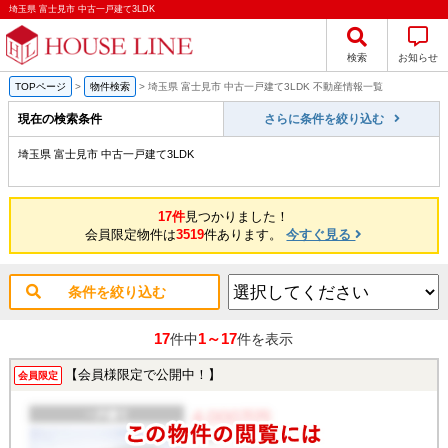
埼玉県 富士見市 中古一戸建て3LDK
検索
お知らせ
TOPページ
>
物件検索
>
埼玉県 富士見市 中古一戸建て3LDK 不動産情報一覧
現在の検索条件
さらに条件を絞り込む
埼玉県 富士見市 中古一戸建て3LDK
17件
見つかりました！
会員限定物件は
3519
件あります。
今すぐ見る
条件を絞り込む
17
1～17
件中
件を表示
【会員様限定で公開中！】
会員限定