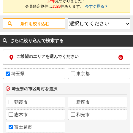
17件
見つかりました！
会員限定物件は
3528
件あります。
今すぐ見る
条件を絞り込む
さらに絞り込んで検索する
ご希望のエリアを選んでください
埼玉県
東京都
埼玉県の市区町村を選択
朝霞市
新座市
志木市
和光市
富士見市