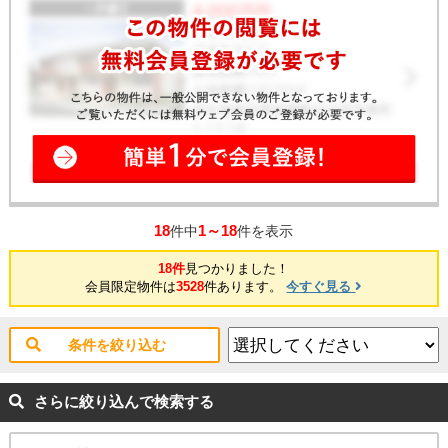
18
1～18
件中
件を表示
18件
見つかりました！
会員限定物件は
3528
件あります。
今すぐ見る
条件を絞り込む
さらに絞り込んで検索する