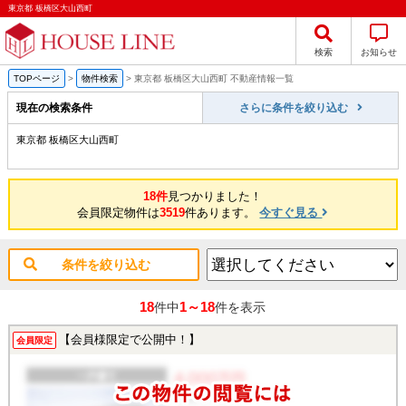
東京都 板橋区大山西町
検索
お知らせ
TOPページ
>
物件検索
>
東京都 板橋区大山西町 不動産情報一覧
現在の検索条件
さらに条件を絞り込む
東京都 板橋区大山西町
18件
見つかりました！
会員限定物件は
3519
件あります。
今すぐ見る
条件を絞り込む
18
1～18
件中
件を表示
【会員様限定で公開中！】
会員限定