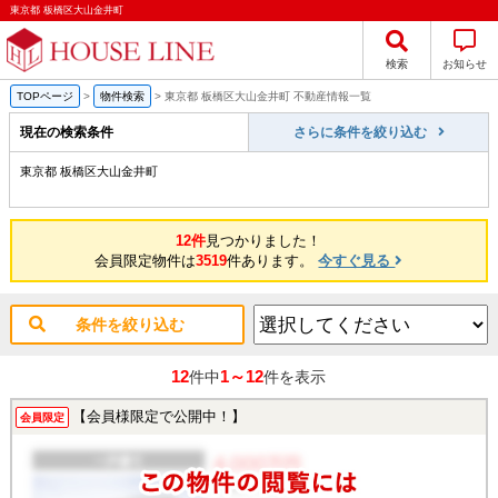
東京都 板橋区大山金井町
検索
お知らせ
TOPページ
>
物件検索
>
東京都 板橋区大山金井町 不動産情報一覧
現在の検索条件
さらに条件を絞り込む
東京都 板橋区大山金井町
12件
見つかりました！
会員限定物件は
3519
件あります。
今すぐ見る
条件を絞り込む
12
1～12
件中
件を表示
【会員様限定で公開中！】
会員限定