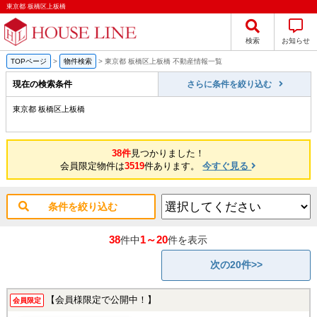
東京都 板橋区上板橋
検索
お知らせ
TOPページ
>
物件検索
>
東京都 板橋区上板橋 不動産情報一覧
現在の検索条件
さらに条件を絞り込む
東京都 板橋区上板橋
38件
見つかりました！
会員限定物件は
3519
件あります。
今すぐ見る
条件を絞り込む
38
1～20
件中
件を表示
次の20件>>
【会員様限定で公開中！】
会員限定