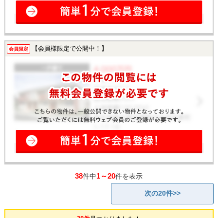
【会員様限定で公開中！】
会員限定
38
1～20
件中
件を表示
次の20件>>