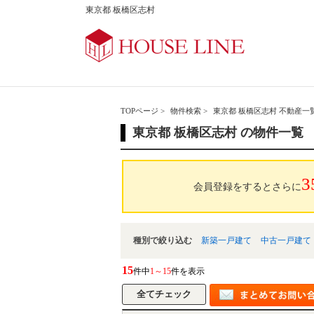
東京都 板橋区志村
TOPページ
>
物件検索
>
東京都 板橋区志村 不動産一
東京都 板橋区志村 の物件一覧
3
会員登録をするとさらに
種別で絞り込む
新築一戸建て
中古一戸建て
15
件中
1～15
件を表示