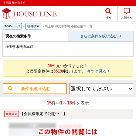
埼玉県 和光市本町
検索
お知らせ
TOPページ
>
物件検索
>
埼玉県 和光市本町 不動産情報一覧
現在の検索条件
さらに条件を絞り込む
埼玉県 和光市本町
15件
見つかりました！
会員限定物件は
3519
件あります。
今すぐ見る
条件を絞り込む
15
1～15
件中
件を表示
【会員様限定で公開中！】
会員限定