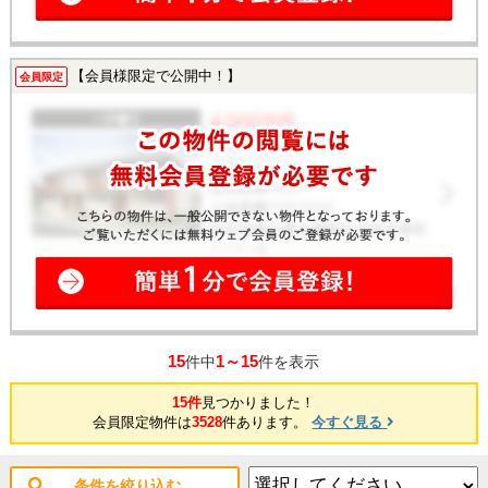
【会員様限定で公開中！】
会員限定
15
1～15
件中
件を表示
15件
見つかりました！
会員限定物件は
3528
件あります。
今すぐ見る
条件を絞り込む