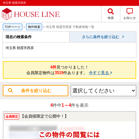
埼玉県 朝霞市西原
検索
お知らせ
TOPページ
>
物件検索
>
埼玉県 朝霞市西原 不動産情報一覧
現在の検索条件
さらに条件を絞り込む
埼玉県 朝霞市西原
4件
見つかりました！
会員限定物件は
3519
件あります。
今すぐ見る
条件を絞り込む
4
1～4
件中
件を表示
【会員様限定で公開中！】
会員限定