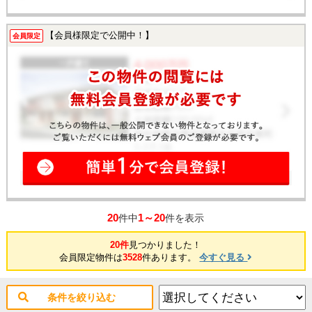
【会員様限定で公開中！】
会員限定
20
1～20
件中
件を表示
20件
見つかりました！
会員限定物件は
3528
件あります。
今すぐ見る
条件を絞り込む