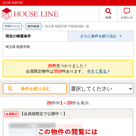
埼玉県 朝霞市岡
検索
お知らせ
TOPページ
>
物件検索
>
埼玉県 朝霞市岡 不動産情報一覧
現在の検索条件
さらに条件を絞り込む
埼玉県 朝霞市岡
20件
見つかりました！
会員限定物件は
3519
件あります。
今すぐ見る
条件を絞り込む
20
1～20
件中
件を表示
【会員様限定で公開中！】
会員限定