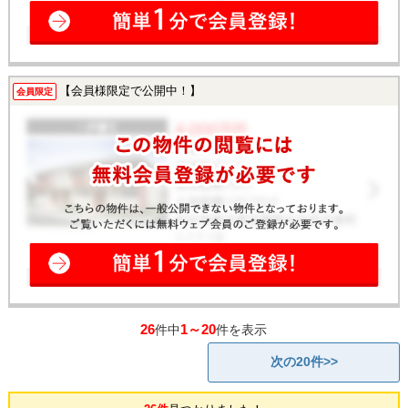
【会員様限定で公開中！】
会員限定
26
1～20
件中
件を表示
次の20件>>