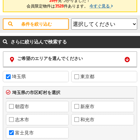
26件
見つかりました！
会員限定物件は
3528
件あります。
今すぐ見る
条件を絞り込む
さらに絞り込んで検索する
ご希望のエリアを選んでください
埼玉県
東京都
埼玉県の市区町村を選択
朝霞市
新座市
志木市
和光市
富士見市