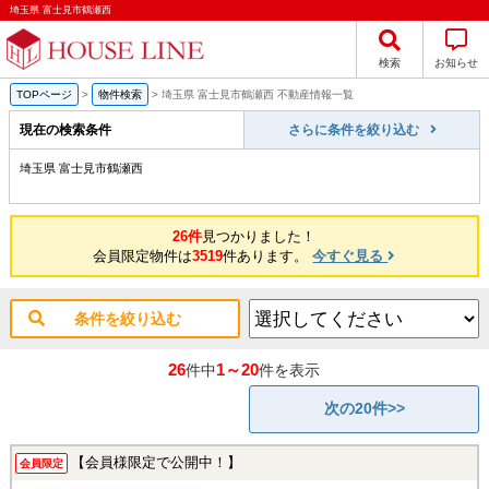
埼玉県 富士見市鶴瀬西
検索
お知らせ
TOPページ
>
物件検索
>
埼玉県 富士見市鶴瀬西 不動産情報一覧
現在の検索条件
さらに条件を絞り込む
埼玉県 富士見市鶴瀬西
26件
見つかりました！
会員限定物件は
3519
件あります。
今すぐ見る
条件を絞り込む
26
1～20
件中
件を表示
次の20件>>
【会員様限定で公開中！】
会員限定