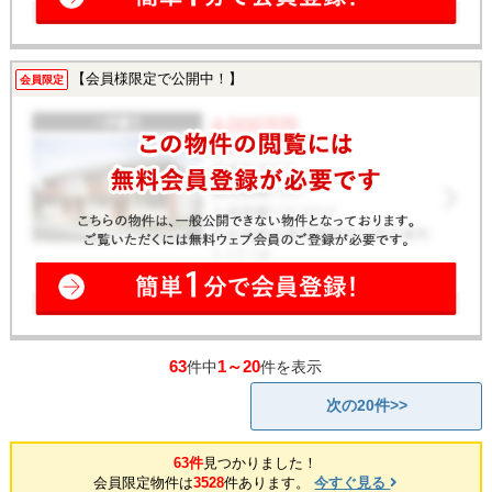
【会員様限定で公開中！】
会員限定
63
1～20
件中
件を表示
次の20件>>
63件
見つかりました！
会員限定物件は
3528
件あります。
今すぐ見る