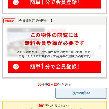
【会員様限定で公開中！】
会員限定
50
1～20
件中
件を表示
次の20件>>
50件
見つかりました！