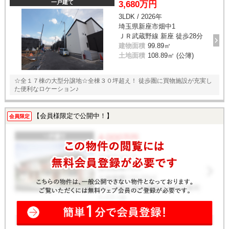
一戸建て
3,680万円
3LDK / 2026年
埼玉県新座市畑中1
ＪＲ武蔵野線 新座 徒歩28分
建物面積
99.89㎡
土地面積
108.89㎡ (公簿)
☆全１７棟の大型分譲地☆全棟３０坪超え！ 徒歩圏に買物施設が充実し
た便利なロケーション♪
【会員様限定で公開中！】
会員限定