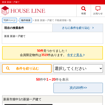
新座 新築一戸建て
検索
お知らせ
TOPページ
>
物件検索
>
新座 新築一戸建て 不動産情報一覧
現在の検索条件
さらに条件を絞り込む
新座 新築一戸建て
50件
見つかりました！
会員限定物件は
3519
件あります。
今すぐ見る
条件を絞り込む
50
1～20
件中
件を表示
次の20件>>
新座市畑中1の新築一戸建て