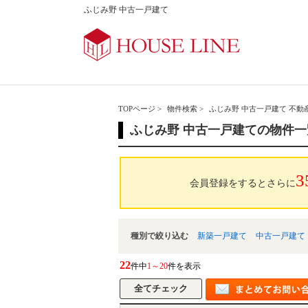
ふじみ野 中古一戸建て
TOPページ
>
物件検索
>
ふじみ野 中古一戸建て 不動
ふじみ野 中古一戸建ての物件一
3
会員登録をするとさらに
種別で絞り込む
新築一戸建て
中古一戸建て
22
件中
1～20
件を表示