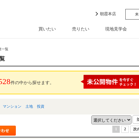
朝霞本店
来
買いたい
売りたい
現地見学会
産一覧
覧
528
件の中から探せます。
マンション
土地
投資
1
2
次の