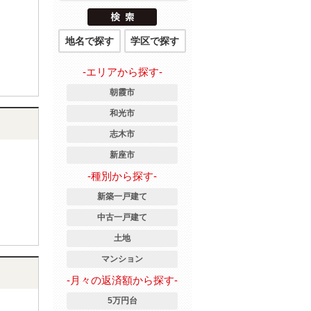
地名で探す
学区で探す
-エリアから探す-
朝霞市
和光市
志木市
新座市
-種別から探す-
新築一戸建て
中古一戸建て
土地
マンション
-月々の返済額から探す-
5万円台