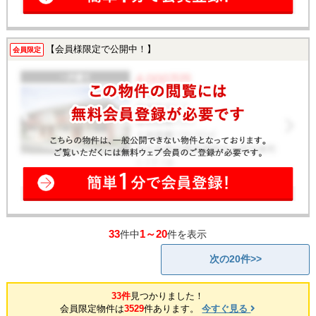
【会員様限定で公開中！】
会員限定
33
1～20
件中
件を表示
次の20件>>
33件
見つかりました！
会員限定物件は
3529
件あります。
今すぐ見る