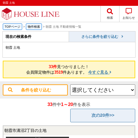
朝霞 土地
検索
お知らせ
TOPページ
>
物件検索
>
朝霞 土地 不動産情報一覧
現在の検索条件
さらに条件を絞り込む
朝霞 土地
33件
見つかりました！
会員限定物件は
3519
件あります。
今すぐ見る
条件を絞り込む
33
1～20
件中
件を表示
次の20件>>
朝霞市溝沼2丁目の土地