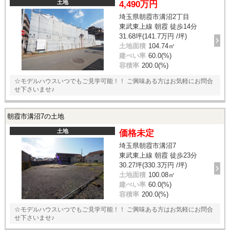
土地
4,490万円
埼玉県朝霞市溝沼2丁目
東武東上線 朝霞 徒歩14分
31.68坪(141.7万円 /坪)
土地面積
104.74㎡
建ぺい率
60.0(%)
容積率
200.0(%)
☆モデルハウスいつでもご見学可能！！ ご興味ある方はお気軽にお問合
せ下さいませ♪
朝霞市溝沼7の土地
土地
価格未定
埼玉県朝霞市溝沼7
東武東上線 朝霞 徒歩23分
30.27坪(330.3万円 /坪)
土地面積
100.08㎡
建ぺい率
60.0(%)
容積率
200.0(%)
☆モデルハウスいつでもご見学可能！！ ご興味ある方はお気軽にお問合
せ下さいませ♪